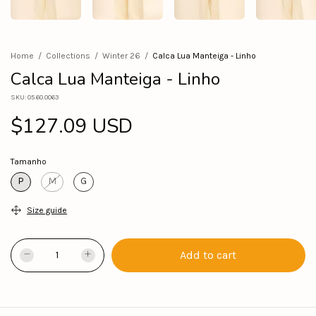
Home
/
Collections
/
Winter 26
/
Calca Lua Manteiga - Linho
Calca Lua Manteiga - Linho
SKU:
05.60.0063
$127.09 USD
Tamanho
P
M
G
Size guide