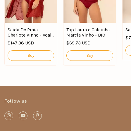
Saida De Praia
Top Laura e Calcinha
Sa
Charlote Vinho - Voal
Marcia Vinho - BIO
$7
De Seda
$147.38 USD
$69.73 USD
Buy
Buy
Follow us