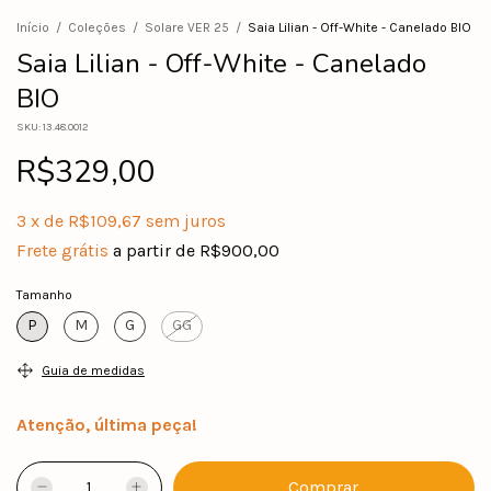
Início
/
Coleções
/
Solare VER 25
/
Saia Lilian - Off-White - Canelado BIO
Saia Lilian - Off-White - Canelado
BIO
SKU:
13.48.0012
R$329,00
3
x
de
R$109,67
sem juros
Frete grátis
a partir de
R$900,00
Tamanho
P
M
G
GG
Guia de medidas
Atenção, última peça!