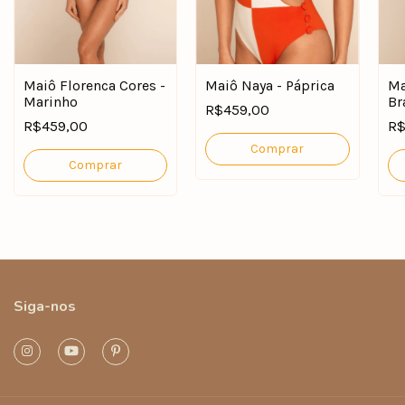
Maiô Florenca Cores -
Maiô Naya - Páprica
Ma
Marinho
Br
R$459,00
R$459,00
R$
Comprar
Comprar
Siga-nos