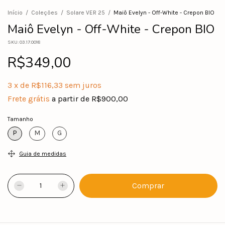
Início
/
Coleções
/
Solare VER 25
/
Maiô Evelyn - Off-White - Crepon BIO
Maiô Evelyn - Off-White - Crepon BIO
SKU:
03.17.0018
R$349,00
3
x
de
R$116,33
sem juros
Frete grátis
a partir de
R$900,00
Tamanho
P
M
G
Guia de medidas