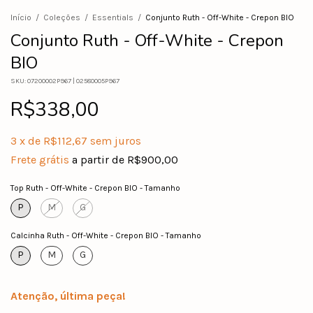
Início
/
Coleções
/
Essentials
/
Conjunto Ruth - Off-White - Crepon BIO
Conjunto Ruth - Off-White - Crepon
BIO
SKU:
07200002P967 | 02580005P967
R$338,00
3
x
de
R$112,67
sem juros
Frete grátis
a partir de
R$900,00
Top Ruth - Off-White - Crepon BIO - Tamanho
P
M
G
Calcinha Ruth - Off-White - Crepon BIO - Tamanho
P
M
G
Atenção, última peça!