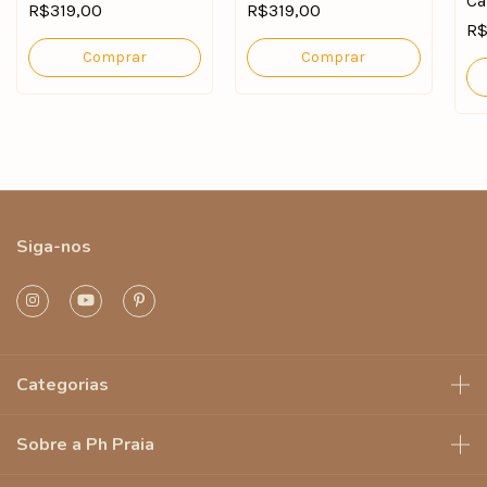
Ca
R$319,00
R$319,00
R$
Comprar
Comprar
Siga-nos
Categorias
Sobre a Ph Praia