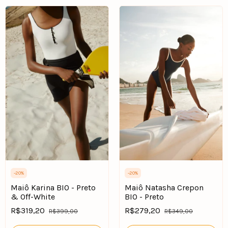
-
20
%
-
20
%
Maiô Karina BIO - Preto
Maiô Natasha Crepon
& Off-White
BIO - Preto
R$319,20
R$279,20
R$399,00
R$349,00