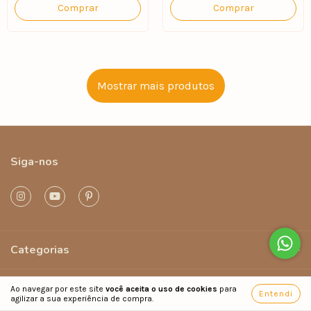
Comprar
Comprar
Mostrar mais produtos
Siga-nos
Categorias
Sobre a Ph Praia
Ao navegar por este site
você aceita o uso de cookies
para
Entendi
agilizar a sua experiência de compra.