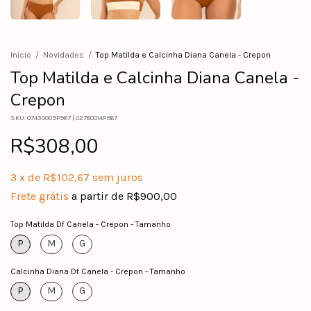
Início
/
Novidades
/
Top Matilda e Calcinha Diana Canela - Crepon
Top Matilda e Calcinha Diana Canela -
Crepon
SKU:
07430009P967 | 02780014P967
R$308,00
3
x
de
R$102,67
sem juros
Frete grátis
a partir de
R$900,00
Top Matilda Df Canela - Crepon - Tamanho
P
M
G
Calcinha Diana Df Canela - Crepon - Tamanho
P
M
G