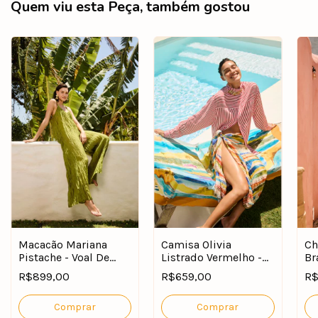
Quem viu esta Peça, também gostou
Macacão Mariana
Camisa Olivia
Ch
Pistache - Voal De
Listrado Vermelho -
Br
Seda
Medley
R$899,00
R$659,00
R$
Comprar
Comprar