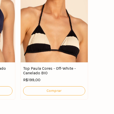
lado
Top Paula Cores - Off-White -
Canelado BIO
Top Hortê
R$199,00
R$139,00
Comprar