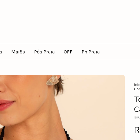
s
Maiôs
Pós Praia
OFF
Ph Praia
Iní
Cor
T
C
SKU
R