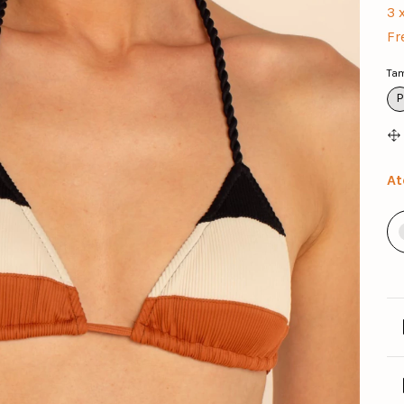
3
Fr
Ta
P
At