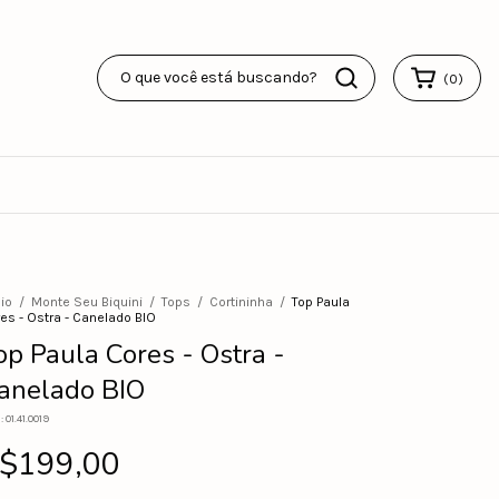
(
0
)
cio
/
Monte Seu Biquini
/
Tops
/
Cortininha
/
Top Paula
es - Ostra - Canelado BIO
op Paula Cores - Ostra -
anelado BIO
:
01.41.0019
$199,00