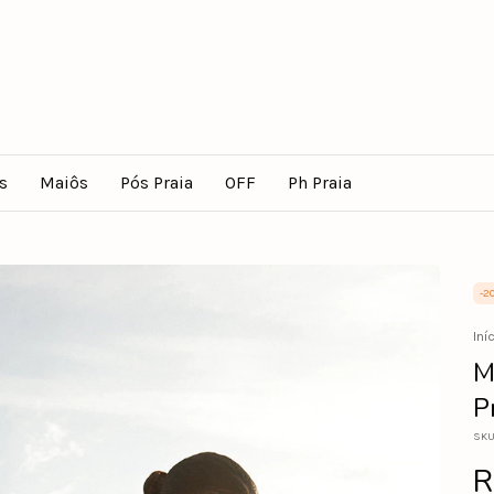
s
Maiôs
Pós Praia
OFF
Ph Praia
-
2
Iní
M
P
SKU
R