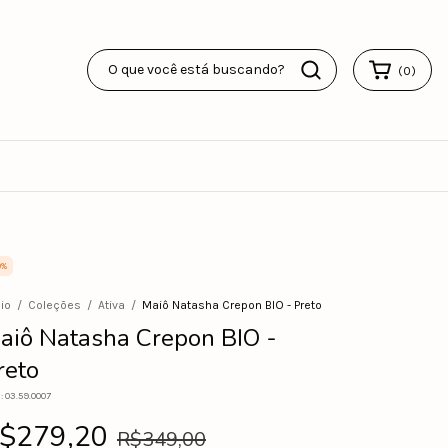
(
0
)
0
%
cio
/
Coleções
/
Ativa
/
Maiô Natasha Crepon BIO - Preto
aiô Natasha Crepon BIO -
reto
:
03.59.0007
$279,20
R$349,00