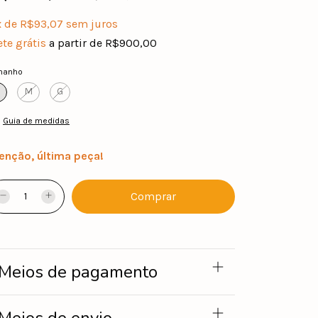
x
de
R$93,07
sem juros
ete grátis
a partir de
R$900,00
manho
M
G
Guia de medidas
enção, última peça!
Meios de pagamento
Meios de envio