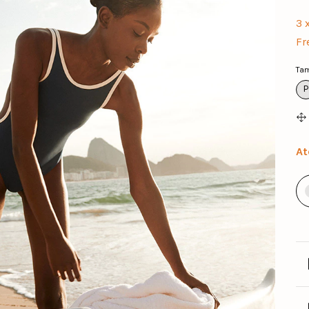
3
Fr
Ta
P
At