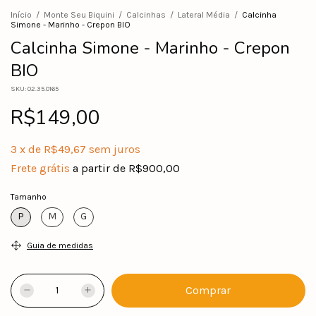
Início
/
Monte Seu Biquini
/
Calcinhas
/
Lateral Média
/
Calcinha
Simone - Marinho - Crepon BIO
Calcinha Simone - Marinho - Crepon
BIO
SKU:
02.35.0165
R$149,00
3
x
de
R$49,67
sem juros
Frete grátis
a partir de
R$900,00
Tamanho
P
M
G
Guia de medidas